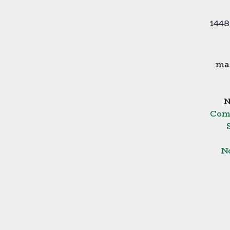
1448
mai
N
Com
N