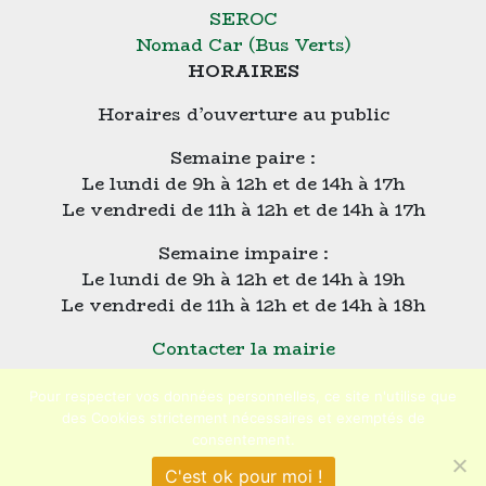
SEROC
Nomad Car (Bus Verts)
HORAIRES
Horaires d’ouverture au public
Semaine paire :
Le lundi de 9h à 12h et de 14h à 17h
Le vendredi de 11h à 12h et de 14h à 17h
Semaine impaire :
Le lundi de 9h à 12h et de 14h à 19h
Le vendredi de 11h à 12h et de 14h à 18h
Contacter la mairie
Plan du site
Mentions légales
Pour respecter vos données personnelles, ce site n'utilise que
des Cookies strictement nécessaires et exemptés de
Confidentialité
consentement.
Accessibilité (en cours)
C'est ok pour moi !